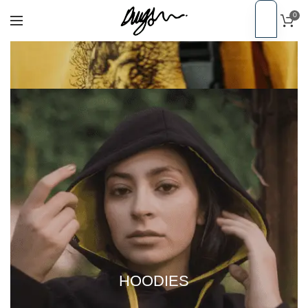
0
PT
EN
HOODIES