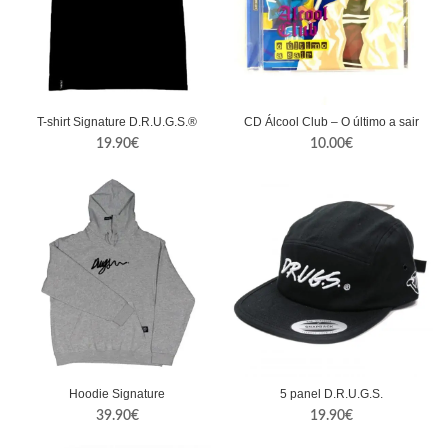
T-shirt Signature D.R.U.G.S.®
CD Álcool Club – O último a sair
19.90
€
10.00
€
Hoodie Signature
5 panel D.R.U.G.S.
39.90
€
19.90
€