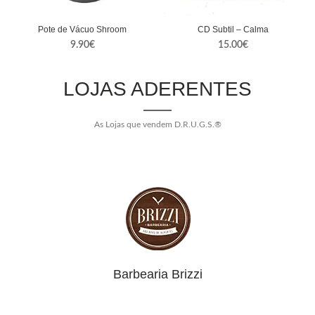
Pote de Vácuo Shroom
CD Subtil – Calma
9.90
€
15.00
€
LOJAS ADERENTES
As Lojas que vendem D.R.U.G.S.®
Barbearia Brizzi