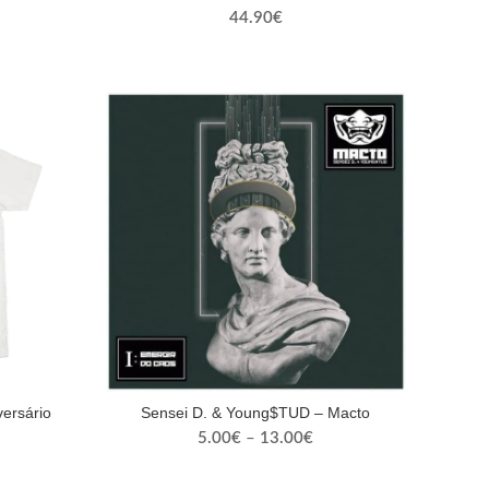
44.90
€
versário
Sensei D. & Young$TUD – Macto
Price
5.00
€
–
13.00
€
range:
5.00€