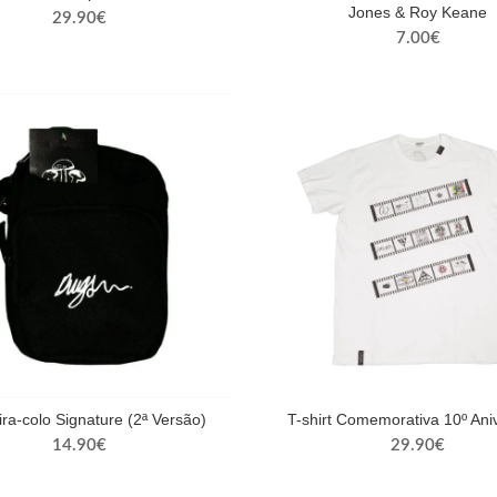
Jones & Roy Keane
29.90
€
7.00
€
ira-colo Signature (2ª Versão)
T-shirt Comemorativa 10º Ani
14.90
€
29.90
€