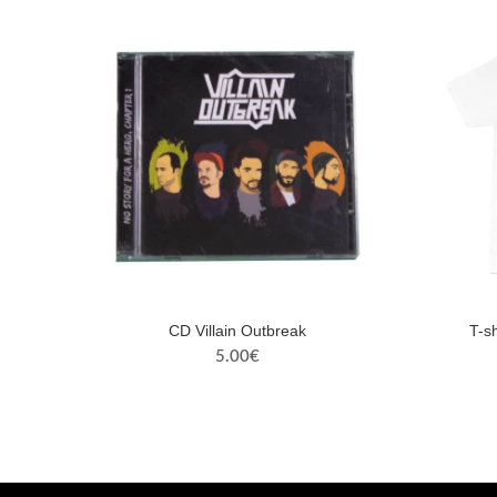
CD Villain Outbreak
T-s
5.00
€