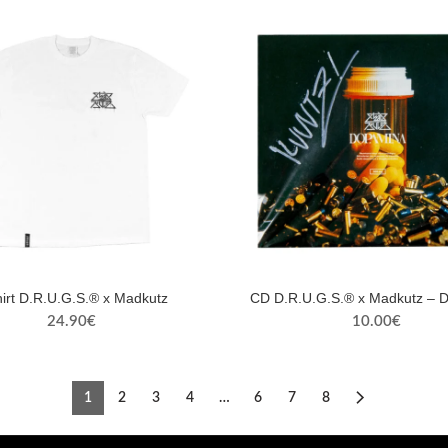
hirt D.R.U.G.S.® x Madkutz
CD D.R.U.G.S.® x Madkutz – 
24.90
€
10.00
€
1
2
3
4
…
6
7
8