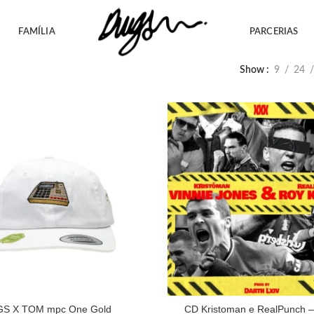
FAMÍLIA
PARCERIAS
Show
9
24
S X TOM mpc One Gold
CD Kristoman e RealPunch –