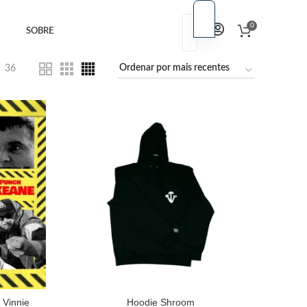
PT
0
SOBRE
PT
EN
EN
36
 Vinnie
Hoodie Shroom