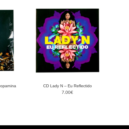
through
13.00€
Dopamina
CD Lady N – Eu Reflectido
7.00
€