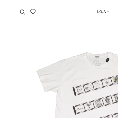
LOJA
Início
T-shirts
T-shirt Comemorativa 10º Aniversário