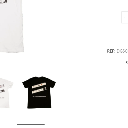
Qua
REF:
DGSC
S