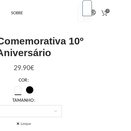
PT
0
SOBRE
PT
EN
EN
 Comemorativa 10º
Aniversário
29.90
€
COR
TAMANHO
Limpar