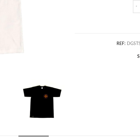
Qua
REF:
DGST
S