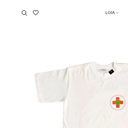
LOJA
Início
T-shirts
T-shirt God’s Gift