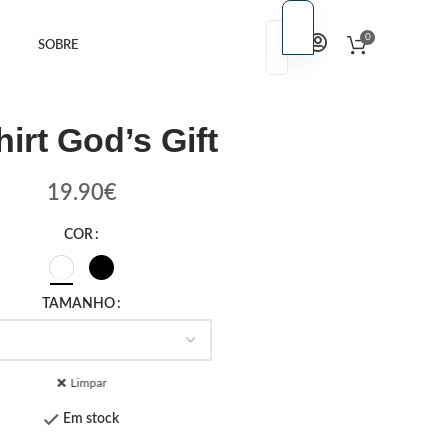
PT
0
SOBRE
PT
EN
EN
hirt God’s Gift
19.90
€
COR
TAMANHO
Limpar
Em stock