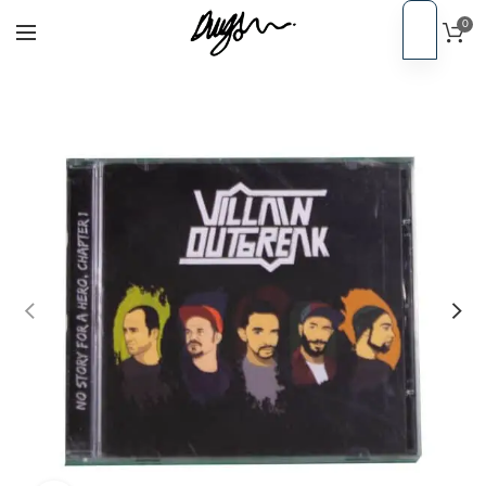
0
PT
Início
CDs
EN