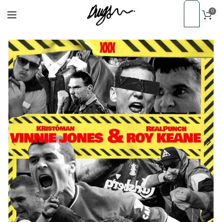
0
PT
Início
CDs
EN