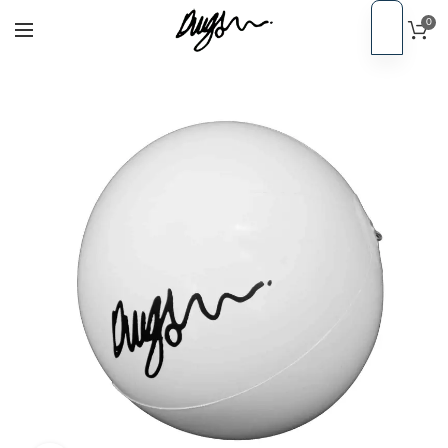
0
PT
Início
Acessórios
EN