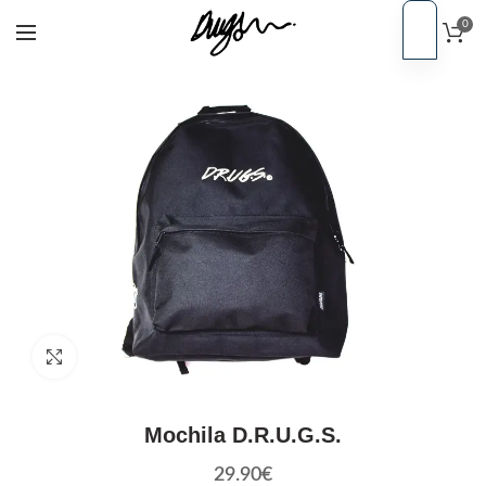
0
PT
Início
Acessórios
EN
Click to enlarge
Mochila D.R.U.G.S.
29.90
€