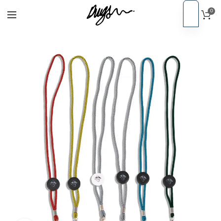
0
PT
Início
Acessórios
EN