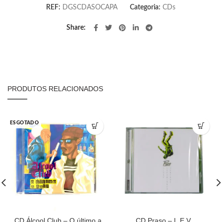
REF:
DGSCDASOCAPA
Categoria:
CDs
Share
PRODUTOS RELACIONADOS
ESGOTADO
CD Álcool Club – O último a
CD Praso – L.E.V.