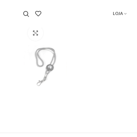
LOJA
Início
Acessórios
Porta-chaves fita Esfinge
Click to enlarge