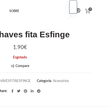
PT
0
SOBRE
PT
EN
EN
haves fita Esfinge
1.90
€
Esgotado
Compare
AVESFITAESFINGE
Categoria:
Acessórios
hare