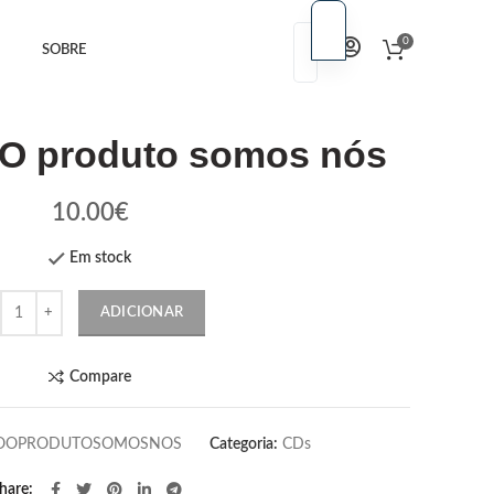
PT
0
SOBRE
PT
EN
EN
O produto somos nós
10.00
€
Em stock
ntidade
ADICIONAR
Compare
OOPRODUTOSOMOSNOS
Categoria:
CDs
hare