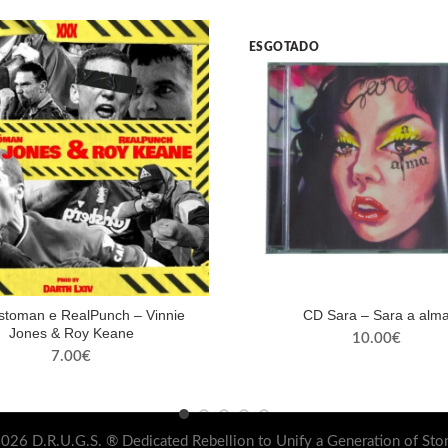
ESGOTADO
stoman e RealPunch – Vinnie
CD Sara – Sara a alm
Jones & Roy Keane
10.00
€
7.00
€
026 D.R.U.G.S. ® Dedicated Rebellion to Unify a Generation of Sto