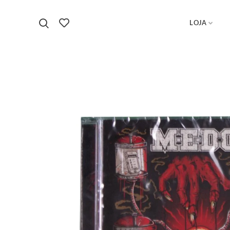
LOJA
Início
CDs
CD Medo – O produto somos nós