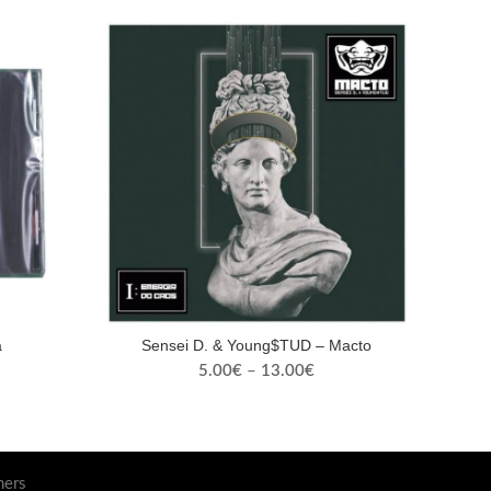
a
Sensei D. & Young$TUD – Macto
Price
5.00
€
–
13.00
€
range:
5.00€
through
13.00€
ners